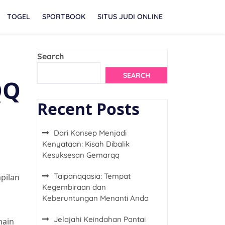
TOGEL
SPORTBOOK
SITUS JUDI ONLINE
Search
SEARCH
QQ
Recent Posts
Dari Konsep Menjadi
Kenyataan: Kisah Dibalik
Kesuksesan Gemarqq
Taipanqqasia: Tempat
pilan
Kegembiraan dan
Keberuntungan Menanti Anda
Jelajahi Keindahan Pantai
main