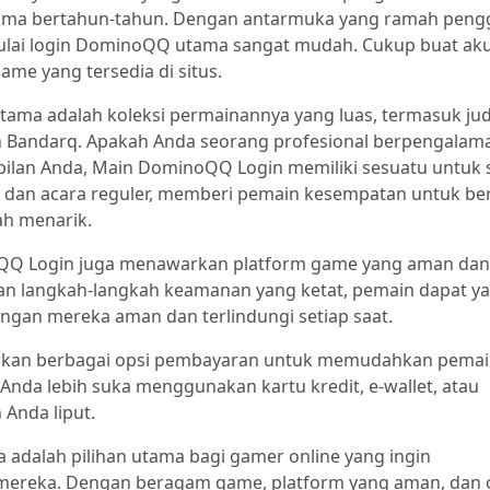
elama bertahun-tahun. Dengan antarmuka yang ramah pen
lai login DominoQQ utama sangat mudah. Cukup buat aku
me yang tersedia di situs.
tama adalah koleksi permainannya yang luas, termasuk jud
an Bandarq. Apakah Anda seorang profesional berpengalam
pilan Anda, Main DominoQQ Login memiliki sesuatu untuk
n dan acara reguler, memberi pemain kesempatan untuk be
h menarik.
noQQ Login juga menawarkan platform game yang aman dan
dan langkah-langkah keamanan yang ketat, pemain dapat ya
angan mereka aman dan terlindungi setiap saat.
arkan berbagai opsi pembayaran untuk memudahkan pema
nda lebih suka menggunakan kartu kredit, e-wallet, atau
Anda liput.
adalah pilihan utama bagi gamer online yang ingin
ereka. Dengan beragam game, platform yang aman, dan 