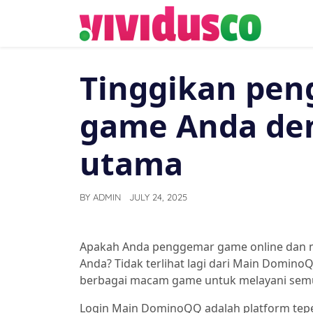
Skip
to
content
Tinggikan pe
game Anda de
utama
BY
ADMIN
JULY 24, 2025
Apakah Anda penggemar game online dan m
Anda? Tidak terlihat lagi dari Main Domin
berbagai macam game untuk melayani semu
Login Main DominoQQ adalah platform tep