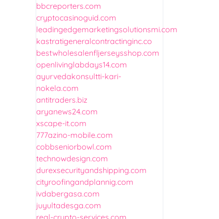
bbcreporters.com
cryptocasinoguid.com
leadingedgemarketingsolutionsmi.com
kastratigeneralcontractinginc.co
bestwholesalenfljerseysshop.com
openlivinglabdays14.com
ayurvedakonsultti-kari-
nokela.com
antitraders.biz
aryanews24.com
xscape-it.com
777azino-mobile.com
cobbseniorbowl.com
technowdesign.com
durexsecurityandshipping.com
cityroofingandplannig.com
ivdabergasa.com
juyultadesga.com
real-crypto-services.com