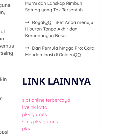
Murni dan Lanskap Rimbun
gguna
Satuqq yang Tak Tersentuh
n,
RoyalQQ: Tiket Anda menuju
Hiburan Tanpa Akhir dan
ul -
Kemenangan Besar
an
 semua
Dari Pemula hingga Pro: Cara
rsaing
Mendominasi di GoldenQQ
LINK LAINNYA
kin
in
slot online terpercaya
live hk lotto
pkv games
situs pkv games
pkv
opsi