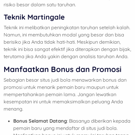
risiko besar dalam satu taruhan.
Teknik Martingale
Teknik ini melibatkan peningkatan taruhan setelah kalah.
Namun, ini membutuhkan modal yang besar dan bisa
berisiko jika Anda tidak hati-hati. Meskipun demikian,
teknik ini bisa sangat efektif jika diterapkan dengan bijak,
terutama jika Anda yakin dengan analisis taruhan Anda.
Manfaatkan Bonus dan Promosi
Sebagian besar situs judi bola menawarkan bonus dan
promosi untuk menarik pemain baru maupun untuk
mempertahankan pemain lama. Jangan lewatkan
kesempatan ini untuk memaksimalkan peluang Anda
menang.
Bonus Selamat Datang
: Biasanya diberikan kepada
pemain baru yang mendaftar di situs judi bola.