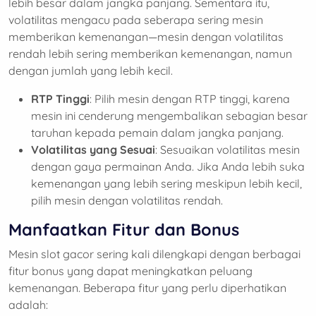
lebih besar dalam jangka panjang. Sementara itu,
volatilitas mengacu pada seberapa sering mesin
memberikan kemenangan—mesin dengan volatilitas
rendah lebih sering memberikan kemenangan, namun
dengan jumlah yang lebih kecil.
RTP Tinggi
: Pilih mesin dengan RTP tinggi, karena
mesin ini cenderung mengembalikan sebagian besar
taruhan kepada pemain dalam jangka panjang.
Volatilitas yang Sesuai
: Sesuaikan volatilitas mesin
dengan gaya permainan Anda. Jika Anda lebih suka
kemenangan yang lebih sering meskipun lebih kecil,
pilih mesin dengan volatilitas rendah.
Manfaatkan Fitur dan Bonus
Mesin slot gacor sering kali dilengkapi dengan berbagai
fitur bonus yang dapat meningkatkan peluang
kemenangan. Beberapa fitur yang perlu diperhatikan
adalah: