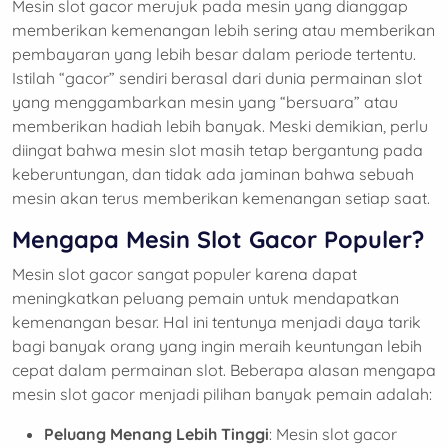
Mesin slot gacor merujuk pada mesin yang dianggap
memberikan kemenangan lebih sering atau memberikan
pembayaran yang lebih besar dalam periode tertentu.
Istilah “gacor” sendiri berasal dari dunia permainan slot
yang menggambarkan mesin yang “bersuara” atau
memberikan hadiah lebih banyak. Meski demikian, perlu
diingat bahwa mesin slot masih tetap bergantung pada
keberuntungan, dan tidak ada jaminan bahwa sebuah
mesin akan terus memberikan kemenangan setiap saat.
Mengapa Mesin Slot Gacor Populer?
Mesin slot gacor sangat populer karena dapat
meningkatkan peluang pemain untuk mendapatkan
kemenangan besar. Hal ini tentunya menjadi daya tarik
bagi banyak orang yang ingin meraih keuntungan lebih
cepat dalam permainan slot. Beberapa alasan mengapa
mesin slot gacor menjadi pilihan banyak pemain adalah:
Peluang Menang Lebih Tinggi
: Mesin slot gacor