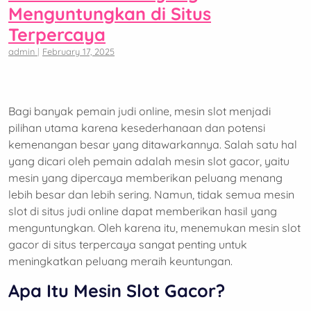
Menguntungkan di Situs
Terpercaya
admin
|
February 17, 2025
Bagi banyak pemain judi online, mesin slot menjadi
pilihan utama karena kesederhanaan dan potensi
kemenangan besar yang ditawarkannya. Salah satu hal
yang dicari oleh pemain adalah mesin slot gacor, yaitu
mesin yang dipercaya memberikan peluang menang
lebih besar dan lebih sering. Namun, tidak semua mesin
slot di situs judi online dapat memberikan hasil yang
menguntungkan. Oleh karena itu, menemukan mesin slot
gacor di situs terpercaya sangat penting untuk
meningkatkan peluang meraih keuntungan.
Apa Itu Mesin Slot Gacor?