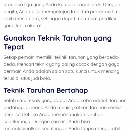
atau dua liga yang Anda kuasai dengan baik. Dengan
begitu, Anda bisa mempelajari tren dan performa tim
lebih mendalam, sehingga dapat membuat prediksi
yang lebih akurat.
Gunakan Teknik Taruhan yang
Tepat
Setiap pemain memiliki teknik taruhan yang berbeda-
beda. Mencari teknik yang paling cocok dengan gaya
bermain Anda adalah salah satu kunci untuk menang
terus di situs judi bola.
Teknik Taruhan Bertahap
Salah satu teknik yang dapat Anda coba adalah taruhan
bertahap, di mana Anda meningkatkan taruhan sedikit
demi sedikit jika Anda memenangkan taruhan
sebelumnya. Dengan cara ini, Anda bisa
memaksimalkan keuntungan Anda tanpa mengambil