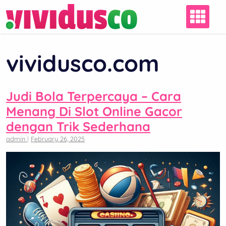
Skip
to
content
vividusco.com
Judi Bola Terpercaya – Cara
Menang Di Slot Online Gacor
dengan Trik Sederhana
admin
|
February 26, 2025