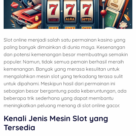
Slot online menjadi salah satu permainan kasino yang
paling banyak dimainkan di dunia maya. Kesenangan
dan potensi kemenangan besar membuatnya semakin
populer. Namun, tidak semua pemain berhasil meraih
kemenangan. Banyak yang merasa kesulitan untuk
mengalahkan mesin slot yang terkadang terasa sulit
untuk dipahami. Meskipun hasil dari permainan ini
sebagian besar bergantung pada keberuntungan, ada
beberapa trik sederhana yang dapat membantu
meningkatkan peluang menang di slot online gacor.
Kenali Jenis Mesin Slot yang
Tersedia