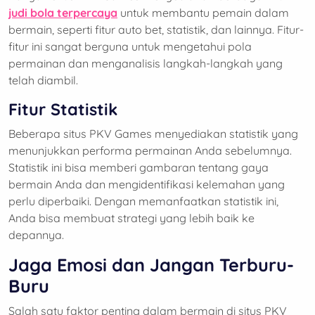
judi bola terpercaya
untuk membantu pemain dalam
bermain, seperti fitur auto bet, statistik, dan lainnya. Fitur-
fitur ini sangat berguna untuk mengetahui pola
permainan dan menganalisis langkah-langkah yang
telah diambil.
Fitur Statistik
Beberapa situs PKV Games menyediakan statistik yang
menunjukkan performa permainan Anda sebelumnya.
Statistik ini bisa memberi gambaran tentang gaya
bermain Anda dan mengidentifikasi kelemahan yang
perlu diperbaiki. Dengan memanfaatkan statistik ini,
Anda bisa membuat strategi yang lebih baik ke
depannya.
Jaga Emosi dan Jangan Terburu-
Buru
Salah satu faktor penting dalam bermain di situs PKV