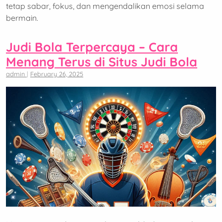
tetap sabar, fokus, dan mengendalikan emosi selama
bermain.
Judi Bola Terpercaya – Cara
Menang Terus di Situs Judi Bola
admin
|
February 26, 2025