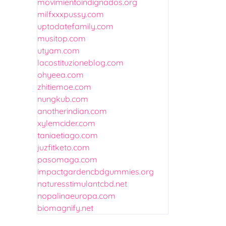
movimientoindignados.org
milfxxxpussy.com
uptodatefamily.com
musitop.com
utyam.com
lacostituzioneblog.com
ohyeea.com
zhitiemoe.com
nungkub.com
anotherindian.com
xylemcider.com
taniaetiago.com
juzfitketo.com
pasomaga.com
impactgardencbdgummies.org
naturesstimulantcbd.net
nopalinaeuropa.com
biomagnify.net