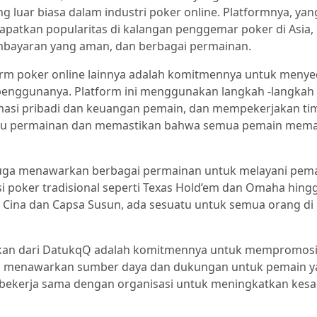
g luar biasa dalam industri poker online. Platformnya, yan
patkan popularitas di kalangan penggemar poker di Asia,
bayaran yang aman, dan berbagai permainan.
rm poker online lainnya adalah komitmennya untuk menye
penggunanya. Platform ini menggunakan langkah -langkah
masi pribadi dan keuangan pemain, dan mempekerjakan ti
u permainan dan memastikan bahwa semua pemain mema
juga menawarkan berbagai permainan untuk melayani pem
asi poker tradisional seperti Texas Hold’em dan Omaha hing
r Cina dan Capsa Susun, ada sesuatu untuk semua orang di
nkan dari DatukqQ adalah komitmennya untuk mempromos
ni menawarkan sumber daya dan dukungan untuk pemain 
bekerja sama dengan organisasi untuk meningkatkan kes