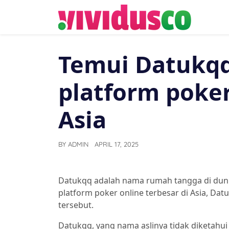
Skip
to
content
Temui Datukqq
platform poker
Asia
BY
ADMIN
APRIL 17, 2025
Datukqq adalah nama rumah tangga di dunia 
platform poker online terbesar di Asia, Dat
tersebut.
Datukqq, yang nama aslinya tidak diketahui 