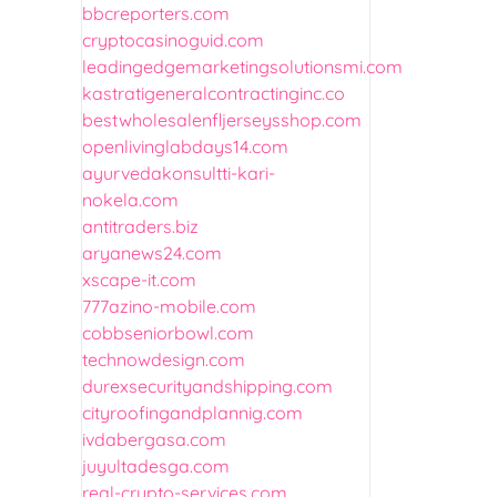
bbcreporters.com
cryptocasinoguid.com
leadingedgemarketingsolutionsmi.com
kastratigeneralcontractinginc.co
bestwholesalenfljerseysshop.com
openlivinglabdays14.com
ayurvedakonsultti-kari-
nokela.com
antitraders.biz
aryanews24.com
xscape-it.com
777azino-mobile.com
cobbseniorbowl.com
technowdesign.com
durexsecurityandshipping.com
cityroofingandplannig.com
ivdabergasa.com
juyultadesga.com
real-crypto-services.com