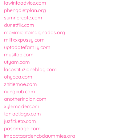
lawinfoadvice.com
phenqdietplan.org
sumnercafe.com
dunetflix.com
movimientoindignados.org
milfxxxpussy.com
uptodatefamily.com
musitop.com
utyam.com
lacostituzioneblog.com
ohyeea.com
zhitiemoe.com
nungkub.com
anotherindian.com
xylemcider.com
taniaetiago.com
juzfitketo.com
pasomaga.com
impactgardencbdgummies.org