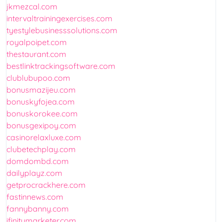
jkmezcal.com
intervaltrainingexercises.com
tyestylebusinesssolutions.com
royalpoipet.com
thestaurant.com
bestlinktrackingsoftware.com
clublubupoo.com
bonusmazijeu.com
bonuskyfojea.com
bonuskorokee.com
bonusgexipoy.com
casinorelaxluxe.com
clubetechplay.com
domdombd.com
dailyplayz.com
getprocrackhere.com
fastinnews.com
fannybanny.com
ifinitymarketer.com