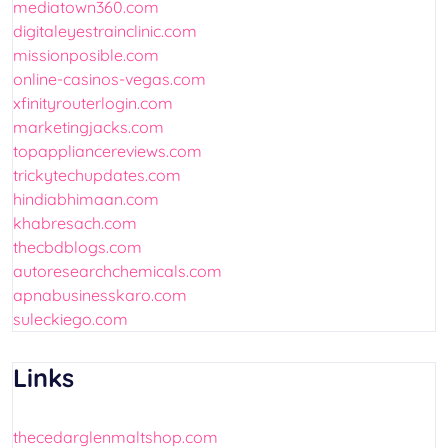
mediatown360.com
digitaleyestrainclinic.com
missionposible.com
online-casinos-vegas.com
xfinityrouterlogin.com
marketingjacks.com
topappliancereviews.com
trickytechupdates.com
hindiabhimaan.com
khabresach.com
thecbdblogs.com
autoresearchchemicals.com
apnabusinesskaro.com
suleckiego.com
Links
thecedarglenmaltshop.com