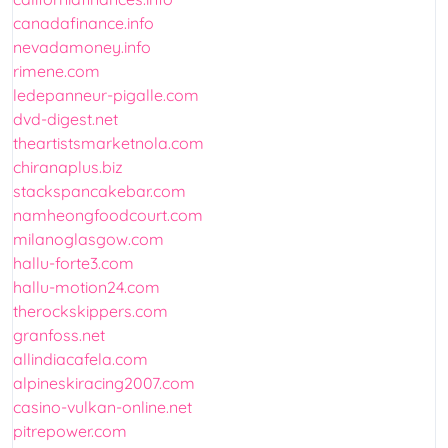
canadafinance.info
nevadamoney.info
rimene.com
ledepanneur-pigalle.com
dvd-digest.net
theartistsmarketnola.com
chiranaplus.biz
stackspancakebar.com
namheongfoodcourt.com
milanoglasgow.com
hallu-forte3.com
hallu-motion24.com
therockskippers.com
granfoss.net
allindiacafela.com
alpineskiracing2007.com
casino-vulkan-online.net
pitrepower.com