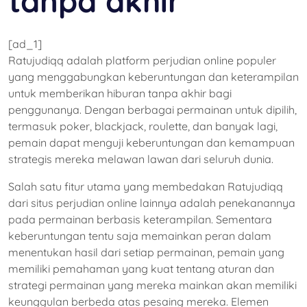
tanpa akhir
[ad_1]
Ratujudiqq adalah platform perjudian online populer
yang menggabungkan keberuntungan dan keterampilan
untuk memberikan hiburan tanpa akhir bagi
penggunanya. Dengan berbagai permainan untuk dipilih,
termasuk poker, blackjack, roulette, dan banyak lagi,
pemain dapat menguji keberuntungan dan kemampuan
strategis mereka melawan lawan dari seluruh dunia.
Salah satu fitur utama yang membedakan Ratujudiqq
dari situs perjudian online lainnya adalah penekanannya
pada permainan berbasis keterampilan. Sementara
keberuntungan tentu saja memainkan peran dalam
menentukan hasil dari setiap permainan, pemain yang
memiliki pemahaman yang kuat tentang aturan dan
strategi permainan yang mereka mainkan akan memiliki
keunggulan berbeda atas pesaing mereka. Elemen