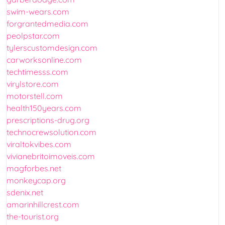
swim-wears.com
forgrantedmedia.com
peolpstar.com
tylerscustomdesign.com
carworksonline.com
techtimesss.com
virylstore.com
motorstell.com
health150years.com
prescriptions-drug.org
technocrewsolution.com
viraltokvibes.com
vivianebritoimoveis.com
magforbes.net
monkeycap.org
sdenix.net
amarinhillcrest.com
the-tourist.org