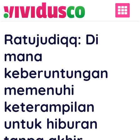
Skip
to
content
Ratujudiqq: Di
mana
keberuntungan
memenuhi
keterampilan
untuk hiburan