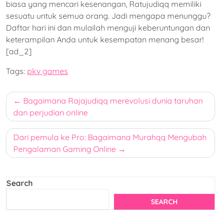
biasa yang mencari kesenangan, Ratujudiqq memiliki
sesuatu untuk semua orang. Jadi mengapa menunggu?
Daftar hari ini dan mulailah menguji keberuntungan dan
keterampilan Anda untuk kesempatan menang besar!
[ad_2]
Tags:
pkv games
Post
Bagaimana Rajajudiqq merevolusi dunia taruhan
navigation
dan perjudian online
Dari pemula ke Pro: Bagaimana Murahqq Mengubah
Pengalaman Gaming Online
Search
SEARCH