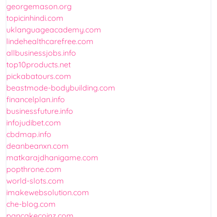
georgemason.org
topicinhindi.com
uklanguageacademy.com
lindehealthcarefree.com
allbusinessjobs.info
top10products.net
pickabatours.com
beastmode-bodybuilding.com
financelplan.info
businessfuture.info
infojudibet.com
cbdmap.info
deanbeanxn.com
matkarajdhanigame.com
popthrone.com
world-slots.com
imakewebsolution.com
che-blog.com
pancakecoinz.com