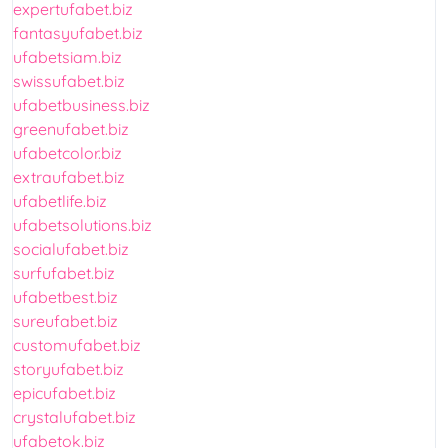
expertufabet.biz
fantasyufabet.biz
ufabetsiam.biz
swissufabet.biz
ufabetbusiness.biz
greenufabet.biz
ufabetcolor.biz
extraufabet.biz
ufabetlife.biz
ufabetsolutions.biz
socialufabet.biz
surfufabet.biz
ufabetbest.biz
sureufabet.biz
customufabet.biz
storyufabet.biz
epicufabet.biz
crystalufabet.biz
ufabetok.biz