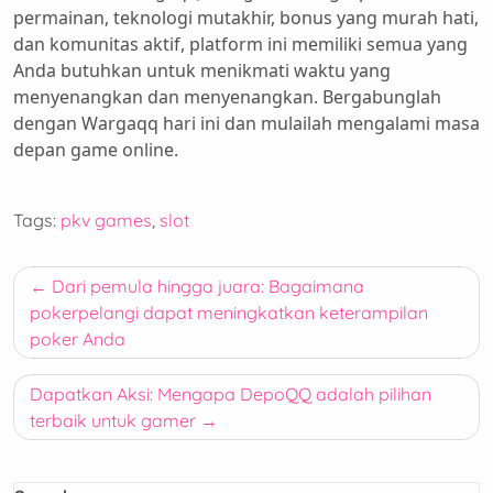
permainan, teknologi mutakhir, bonus yang murah hati,
dan komunitas aktif, platform ini memiliki semua yang
Anda butuhkan untuk menikmati waktu yang
menyenangkan dan menyenangkan. Bergabunglah
dengan Wargaqq hari ini dan mulailah mengalami masa
depan game online.
Tags:
pkv games
,
slot
Post
Dari pemula hingga juara: Bagaimana
navigation
pokerpelangi dapat meningkatkan keterampilan
poker Anda
Dapatkan Aksi: Mengapa DepoQQ adalah pilihan
terbaik untuk gamer