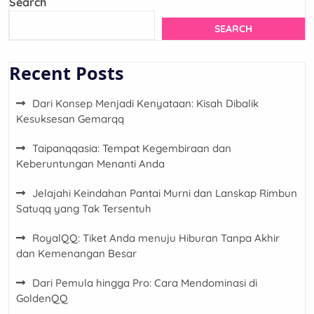
Search
SEARCH
Recent Posts
Dari Konsep Menjadi Kenyataan: Kisah Dibalik
Kesuksesan Gemarqq
Taipanqqasia: Tempat Kegembiraan dan
Keberuntungan Menanti Anda
Jelajahi Keindahan Pantai Murni dan Lanskap Rimbun
Satuqq yang Tak Tersentuh
RoyalQQ: Tiket Anda menuju Hiburan Tanpa Akhir
dan Kemenangan Besar
Dari Pemula hingga Pro: Cara Mendominasi di
GoldenQQ