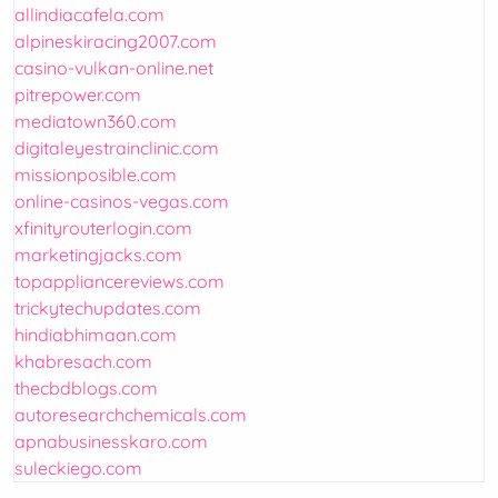
allindiacafela.com
alpineskiracing2007.com
casino-vulkan-online.net
pitrepower.com
mediatown360.com
digitaleyestrainclinic.com
missionposible.com
online-casinos-vegas.com
xfinityrouterlogin.com
marketingjacks.com
topappliancereviews.com
trickytechupdates.com
hindiabhimaan.com
khabresach.com
thecbdblogs.com
autoresearchchemicals.com
apnabusinesskaro.com
suleckiego.com