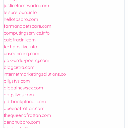
justicefornevada.com
leisuretours.info
hellotbsbro.com
farmandpetscare.com
computingservice.info
caiofracini.com
techpositive.info
unseonrang.com
pak-urdu-poetry.com
blogcetra.com
internetmarketingsolutions.co
ollystvs.com
globalnewscx.com
dogslives.com
pdfbookplanet.com
queenofrattan.com
thequeenofrattan.com
denohubpro.com