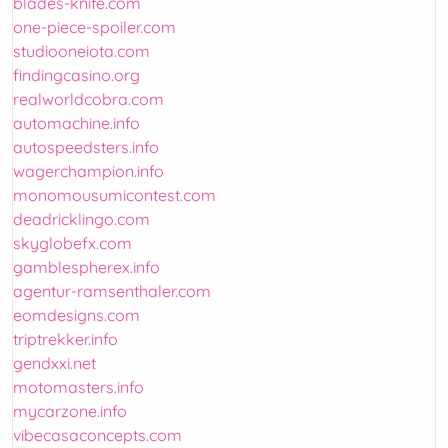
blades-knife.com
one-piece-spoiler.com
studiooneiota.com
findingcasino.org
realworldcobra.com
automachine.info
autospeedsters.info
wagerchampion.info
monomousumicontest.com
deadricklingo.com
skyglobefx.com
gamblespherex.info
agentur-ramsenthaler.com
eomdesigns.com
triptrekker.info
gendxxi.net
motomasters.info
mycarzone.info
vibecasaconcepts.com