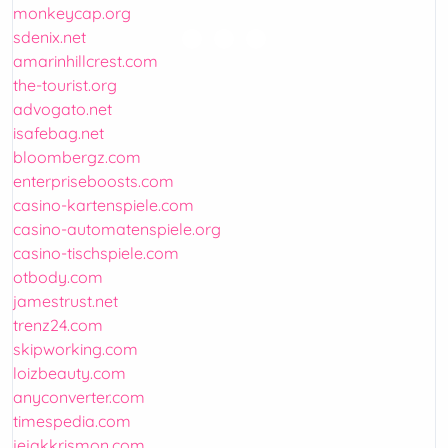
monkeycap.org
sdenix.net
amarinhillcrest.com
the-tourist.org
advogato.net
isafebag.net
bloombergz.com
enterpriseboosts.com
casino-kartenspiele.com
casino-automatenspiele.org
casino-tischspiele.com
otbody.com
jamestrust.net
trenz24.com
skipworking.com
loizbeauty.com
anyconverter.com
timespedia.com
jejakkrismon.com