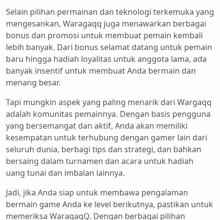
Selain pilihan permainan dan teknologi terkemuka yang
mengesankan, Waragaqq juga menawarkan berbagai
bonus dan promosi untuk membuat pemain kembali
lebih banyak. Dari bonus selamat datang untuk pemain
baru hingga hadiah loyalitas untuk anggota lama, ada
banyak insentif untuk membuat Anda bermain dan
menang besar.
Tapi mungkin aspek yang paling menarik dari Wargaqq
adalah komunitas pemainnya. Dengan basis pengguna
yang bersemangat dan aktif, Anda akan memiliki
kesempatan untuk terhubung dengan gamer lain dari
seluruh dunia, berbagi tips dan strategi, dan bahkan
bersaing dalam turnamen dan acara untuk hadiah
uang tunai dan imbalan lainnya.
Jadi, jika Anda siap untuk membawa pengalaman
bermain game Anda ke level berikutnya, pastikan untuk
memeriksa WaragaqQ. Dengan berbagai pilihan