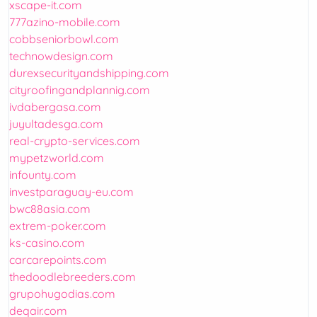
xscape-it.com
777azino-mobile.com
cobbseniorbowl.com
technowdesign.com
durexsecurityandshipping.com
cityroofingandplannig.com
ivdabergasa.com
juyultadesga.com
real-crypto-services.com
mypetzworld.com
infounty.com
investparaguay-eu.com
bwc88asia.com
extrem-poker.com
ks-casino.com
carcarepoints.com
thedoodlebreeders.com
grupohugodias.com
deqair.com