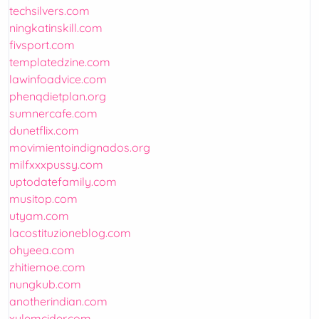
techsilvers.com
ningkatinskill.com
fivsport.com
templatedzine.com
lawinfoadvice.com
phenqdietplan.org
sumnercafe.com
dunetflix.com
movimientoindignados.org
milfxxxpussy.com
uptodatefamily.com
musitop.com
utyam.com
lacostituzioneblog.com
ohyeea.com
zhitiemoe.com
nungkub.com
anotherindian.com
xylemcider.com