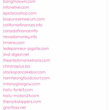
bangmaxwin.com
infonetive.com
epictacoshop.com
biopuraskinserum.com
californiafinances.info
canadafinance.info
nevadamoney.info
rimene.com
ledepanneur-pigalle.com
dvd-digest.net
theartistsmarketnola.com
chiranaplus.biz
stackspancakebar.com
namheongfoodcourt.com
milanoglasgow.com
hallu-forte3.com
hallu-motion24.com
therockskippers.com
granfoss.net