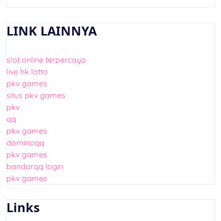
LINK LAINNYA
slot online terpercaya
live hk lotto
pkv games
situs pkv games
pkv
qq
pkv games
dominoqq
pkv games
bandarqq login
pkv games
Links