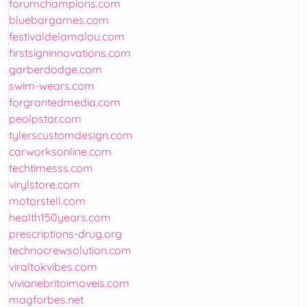
forumchampions.com
bluebargames.com
festivaldelamalou.com
firstsigninnovations.com
garberdodge.com
swim-wears.com
forgrantedmedia.com
peolpstar.com
tylerscustomdesign.com
carworksonline.com
techtimesss.com
virylstore.com
motorstell.com
health150years.com
prescriptions-drug.org
technocrewsolution.com
viraltokvibes.com
vivianebritoimoveis.com
magforbes.net