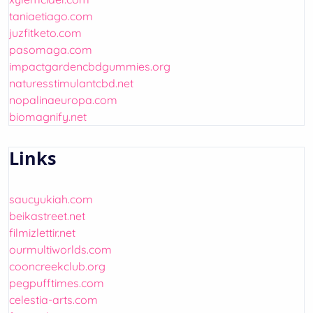
taniaetiago.com
juzfitketo.com
pasomaga.com
impactgardencbdgummies.org
naturesstimulantcbd.net
nopalinaeuropa.com
biomagnify.net
Links
saucyukiah.com
beikastreet.net
filmizlettir.net
ourmultiworlds.com
cooncreekclub.org
pegpufftimes.com
celestia-arts.com