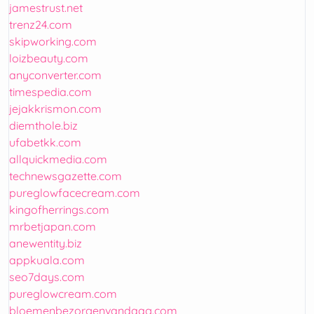
jamestrust.net
trenz24.com
skipworking.com
loizbeauty.com
anyconverter.com
timespedia.com
jejakkrismon.com
diemthole.biz
ufabetkk.com
allquickmedia.com
technewsgazette.com
pureglowfacecream.com
kingofherrings.com
mrbetjapan.com
anewentity.biz
appkuala.com
seo7days.com
pureglowcream.com
bloemenbezorgenvandaag.com