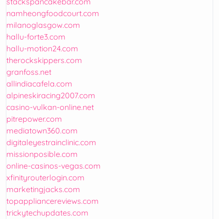
stackspancakebar.com
namheongfoodcourt.com
milanoglasgow.com
hallu-forte3.com
hallu-motion24.com
therockskippers.com
granfoss.net
allindiacafela.com
alpineskiracing2007.com
casino-vulkan-online.net
pitrepower.com
mediatown360.com
digitaleyestrainclinic.com
missionposible.com
online-casinos-vegas.com
xfinityrouterlogin.com
marketingjacks.com
topappliancereviews.com
trickytechupdates.com