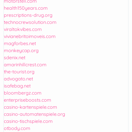
motorstell.com
health150years.com
prescriptions-drug.org
technocrewsolution.com
viraltokvibes.com
vivianebritoimoveis.com
magforbes.net
monkeycap.org
sdenix.net
amarinhillcrest.com
the-tourist.org
advogato.net
isafebag.net
bloombergz.com
enterpriseboosts.com
casino-kartenspiele.com
casino-automatenspiele.org
casino-tischspiele.com
otbody.com