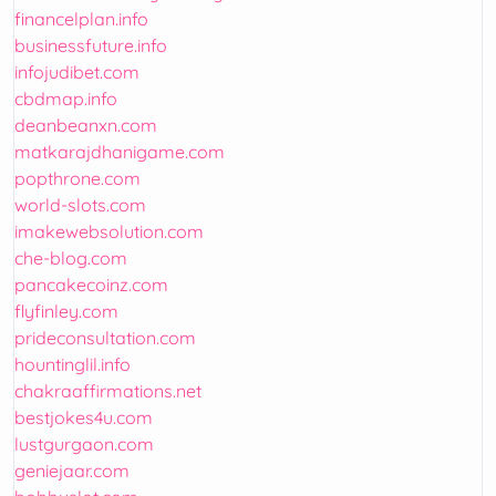
financelplan.info
businessfuture.info
infojudibet.com
cbdmap.info
deanbeanxn.com
matkarajdhanigame.com
popthrone.com
world-slots.com
imakewebsolution.com
che-blog.com
pancakecoinz.com
flyfinley.com
prideconsultation.com
hountinglil.info
chakraaffirmations.net
bestjokes4u.com
lustgurgaon.com
geniejaar.com