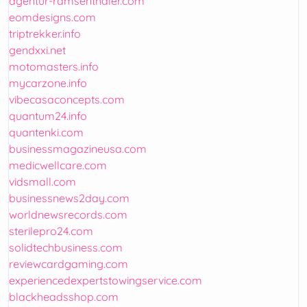
agentur-ramsenthaler.com
eomdesigns.com
triptrekker.info
gendxxi.net
motomasters.info
mycarzone.info
vibecasaconcepts.com
quantum24.info
quantenki.com
businessmagazineusa.com
medicwellcare.com
vidsmall.com
businessnews2day.com
worldnewsrecords.com
sterilepro24.com
solidtechbusiness.com
reviewcardgaming.com
experiencedexpertstowingservice.com
blackheadsshop.com