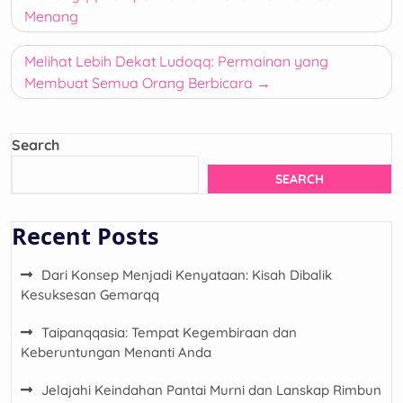
navigation
Menang
Melihat Lebih Dekat Ludoqq: Permainan yang
Membuat Semua Orang Berbicara
Search
SEARCH
Recent Posts
Dari Konsep Menjadi Kenyataan: Kisah Dibalik
Kesuksesan Gemarqq
Taipanqqasia: Tempat Kegembiraan dan
Keberuntungan Menanti Anda
Jelajahi Keindahan Pantai Murni dan Lanskap Rimbun