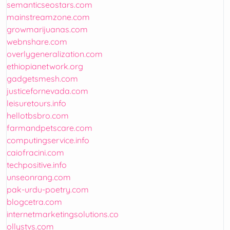
semanticseostars.com
mainstreamzone.com
growmarijuanas.com
webnshare.com
overlygeneralization.com
ethiopianetwork.org
gadgetsmesh.com
justicefornevada.com
leisuretours.info
hellotbsbro.com
farmandpetscare.com
computingservice.info
caiofracini.com
techpositive.info
unseonrang.com
pak-urdu-poetry.com
blogcetra.com
internetmarketingsolutions.co
ollystvs.com