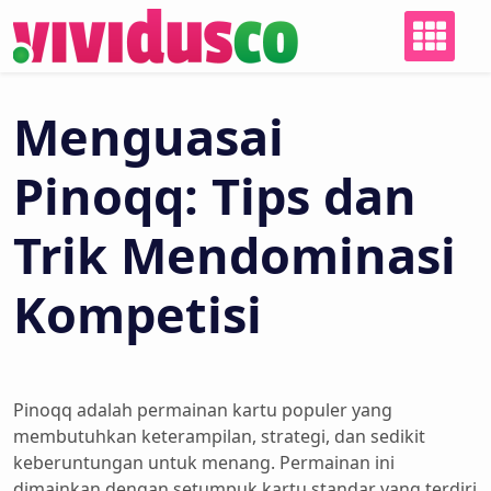
Skip
to
content
Menguasai
Pinoqq: Tips dan
Trik Mendominasi
Kompetisi
Pinoqq adalah permainan kartu populer yang
membutuhkan keterampilan, strategi, dan sedikit
keberuntungan untuk menang. Permainan ini
dimainkan dengan setumpuk kartu standar yang terdiri