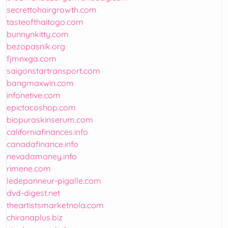
secrettohairgrowth.com
tasteofthaitogo.com
bunnynkitty.com
bezopasnik.org
fjmnxga.com
saigonstartransport.com
bangmaxwin.com
infonetive.com
epictacoshop.com
biopuraskinserum.com
californiafinances.info
canadafinance.info
nevadamoney.info
rimene.com
ledepanneur-pigalle.com
dvd-digest.net
theartistsmarketnola.com
chiranaplus.biz