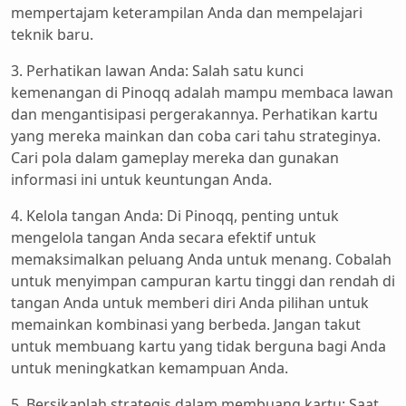
mempertajam keterampilan Anda dan mempelajari
teknik baru.
3. Perhatikan lawan Anda: Salah satu kunci
kemenangan di Pinoqq adalah mampu membaca lawan
dan mengantisipasi pergerakannya. Perhatikan kartu
yang mereka mainkan dan coba cari tahu strateginya.
Cari pola dalam gameplay mereka dan gunakan
informasi ini untuk keuntungan Anda.
4. Kelola tangan Anda: Di Pinoqq, penting untuk
mengelola tangan Anda secara efektif untuk
memaksimalkan peluang Anda untuk menang. Cobalah
untuk menyimpan campuran kartu tinggi dan rendah di
tangan Anda untuk memberi diri Anda pilihan untuk
memainkan kombinasi yang berbeda. Jangan takut
untuk membuang kartu yang tidak berguna bagi Anda
untuk meningkatkan kemampuan Anda.
5. Bersikaplah strategis dalam membuang kartu: Saat