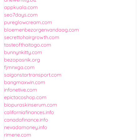
appkuala.com
seo7days.com
pureglowcream.com
bloemenbezorgenvandaag.com
secrettohairgrowth.com
tasteofthaitogo.com
bunnynkitty.com
bezopasnik.org
fjmnxga.com
saigonstartransport.com
bangmaxwin.com
infonetive.com
epictacoshop.com
biopuraskinserum.com
californiafinances.info
canadafinance.info
nevadamoney.info
rimene.com