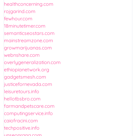
healthconcerning.com
rojgarind.com
fewhour.com
18minutetimer.com
semanticseostars.com
mainstreamzone.com
growmarijuanas.com
webnshare.com
overlygeneralization.com
ethiopianetwork.org
gadgetsmesh.com
justicefornevada.com
leisuretours.info
hellotbsbro.com
farmandpetscare.com
computingservice.info
caiofracini.com
techpositive.info
unseonrang.com