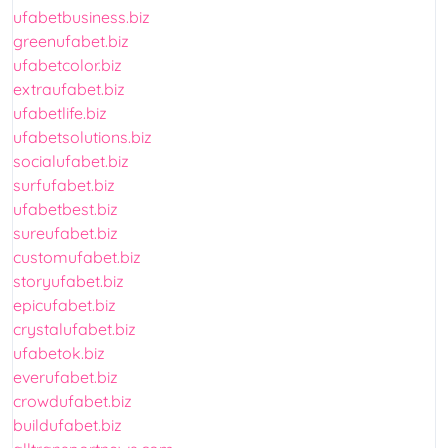
ufabetbusiness.biz
greenufabet.biz
ufabetcolor.biz
extraufabet.biz
ufabetlife.biz
ufabetsolutions.biz
socialufabet.biz
surfufabet.biz
ufabetbest.biz
sureufabet.biz
customufabet.biz
storyufabet.biz
epicufabet.biz
crystalufabet.biz
ufabetok.biz
everufabet.biz
crowdufabet.biz
buildufabet.biz