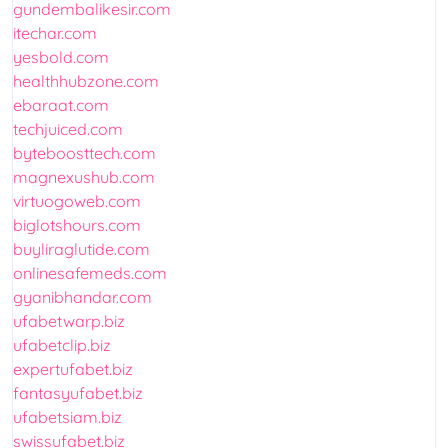
gundembalikesir.com
itechar.com
yesbold.com
healthhubzone.com
ebaraat.com
techjuiced.com
byteboosttech.com
magnexushub.com
virtuogoweb.com
biglotshours.com
buyliraglutide.com
onlinesafemeds.com
gyanibhandar.com
ufabetwarp.biz
ufabetclip.biz
expertufabet.biz
fantasyufabet.biz
ufabetsiam.biz
swissufabet.biz