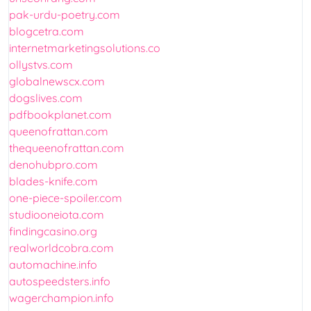
pak-urdu-poetry.com
blogcetra.com
internetmarketingsolutions.co
ollystvs.com
globalnewscx.com
dogslives.com
pdfbookplanet.com
queenofrattan.com
thequeenofrattan.com
denohubpro.com
blades-knife.com
one-piece-spoiler.com
studiooneiota.com
findingcasino.org
realworldcobra.com
automachine.info
autospeedsters.info
wagerchampion.info