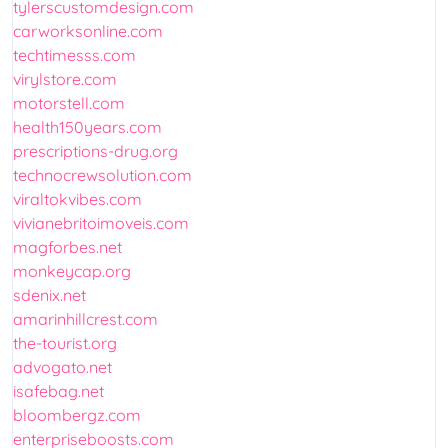
tylerscustomdesign.com
carworksonline.com
techtimesss.com
virylstore.com
motorstell.com
health150years.com
prescriptions-drug.org
technocrewsolution.com
viraltokvibes.com
vivianebritoimoveis.com
magforbes.net
monkeycap.org
sdenix.net
amarinhillcrest.com
the-tourist.org
advogato.net
isafebag.net
bloombergz.com
enterpriseboosts.com