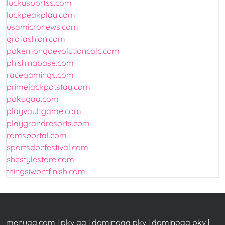
luckysportss.com
luckpeakplay.com
usamicronews.com
grofashion.com
pokemongoevolutioncalc.com
phishingbase.com
racegamings.com
primejackpotstay.com
pokugaa.com
playvaultgame.com
playgrandresorts.com
romsportal.com
sportsdocfestival.com
shestylestore.com
thingsiwontfinish.com
menuqq.com
|
pkv qq
|
dominoqq pkv
|
dominoqq pkv
|