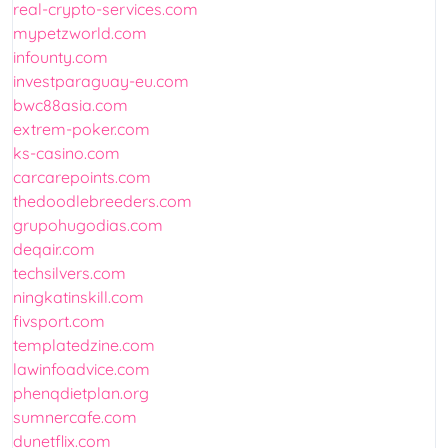
real-crypto-services.com
mypetzworld.com
infounty.com
investparaguay-eu.com
bwc88asia.com
extrem-poker.com
ks-casino.com
carcarepoints.com
thedoodlebreeders.com
grupohugodias.com
deqair.com
techsilvers.com
ningkatinskill.com
fivsport.com
templatedzine.com
lawinfoadvice.com
phenqdietplan.org
sumnercafe.com
dunetflix.com