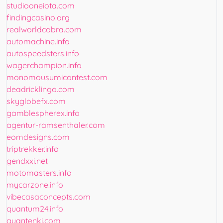
studiooneiota.com
findingcasino.org
realworldcobra.com
automachine.info
autospeedsters.info
wagerchampion.info
monomousumicontest.com
deadricklingo.com
skyglobefx.com
gamblespherex.info
agentur-ramsenthaler.com
eomdesigns.com
triptrekker.info
gendxxi.net
motomasters.info
mycarzone.info
vibecasaconcepts.com
quantum24.info
quantenki.com