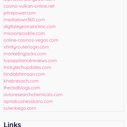
casino-vulkan-online.net
pitrepower.com
mediatown360.com
digitaleyestrainclinic.com
missionposible.com
online-casinos-vegas.com
xfinityrouterlogin.com
marketingjacks.com
topappliancereviews.com
trickytechupdates.com
hindiabhimaan.com
khabresach.com
thecbdblogs.com
autoresearchchemicals.com
apnabusinesskaro.com
suleckiego.com
Links