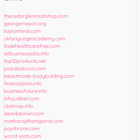
thecedarglenmaltshop.com
georgemason.org
topicinhindi.com
uklanguageacademy.com
lindehealthcarefree.com
allbusinessjobs.info
top10products.net
pickabatours.com
beastmode-bodybuilding.com
financelplan.info
businessfuture.info
infojudibet.com
cbdmap.info
deanbeanxn.com
matkarajdhanigame.com
popthrone.com
world-slots.com