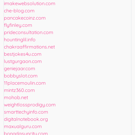
imakewebsolution.com
che-blog.com
pancakecoinz.com
flyfinley.com
prideconsultation.com
hountinglil.info
chakraaffirmations.net
bestjokes4u.com
lustgurgaon.com
geniejaar.com
bobbyslot.com
11placemoulin.com
mintz360.com
mohob.net
weightlossprodigy.com
smarttechyinfo.com
digitalnotebook.org
maxualguru.com
bongdasuncity.com