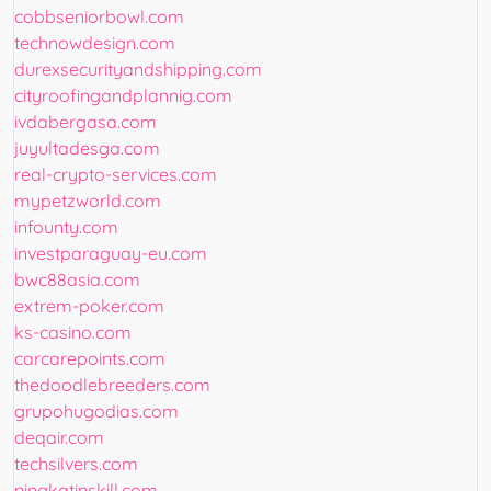
cobbseniorbowl.com
technowdesign.com
durexsecurityandshipping.com
cityroofingandplannig.com
ivdabergasa.com
juyultadesga.com
real-crypto-services.com
mypetzworld.com
infounty.com
investparaguay-eu.com
bwc88asia.com
extrem-poker.com
ks-casino.com
carcarepoints.com
thedoodlebreeders.com
grupohugodias.com
deqair.com
techsilvers.com
ningkatinskill.com