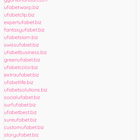
ufabetwarp.biz
ufabetclip.biz
expertufabet.biz
fantasyufabet.biz
ufabetsiam.biz
swissufabet.biz
ufabetbusiness.biz
greenufabet.biz
ufabetcolor.biz
extraufabet.biz
ufabetlife.biz
ufabetsolutions.biz
socialufabet.biz
surfufabet.biz
ufabetbest.biz
sureufabet.biz
customufabet.biz
storyufabet.biz