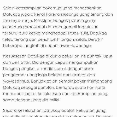
Selain keterampilan pokernya yang mengesankan,
Datukqq juga dikenal karena sikapnya yang tenang dan
tenang di meja. Meskipun banyak pemain yang
cenderung emosional dan mengambil keputusan
terburu-buru ketika menghadapi situasi sulit, Datukqq
tetap tenang dan penuh perhitungan, selalu berpikir
beberapa langkah di depan lawan-lawannya.
Kesuksesan Datukqq di dunia poker online pun tak luput
dari perhatian. Dia dengan cepat mengumpulkan
banyak pengikut di media sosial, dengan para
penggemar yang ingin belajar dari strategi dan
wawasannya. Banyak calon pemain poker memandang
Datukqq sebagai panutan, berharap suatu hari nanti
mencapai tingkat kesuksesan dan keterampilan yang
sama dengan yang dia miliki.
Secara keseluruhan, Datukqq adalah kekuatan yang
patut diperhitungkan dalam dunia poker online. Dengan