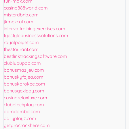
fun-mak.com
casino888world.com
misterdbnb.com
jkmezcal.com
intervaltrainingexercises.com
tyestylebusinesssolutions.com
royalpoipet.com
thestaurant.com
bestlinktrackingsoftware.com
clublubupoo.com
bonusmazijeu.com
bonuskyfojea.com
bonuskorokee.com
bonusgexipoy.com
casinorelaxluxe.com
clubetechplay.com
domdombd.com
dailyplayz.com
getprocrackhere.com