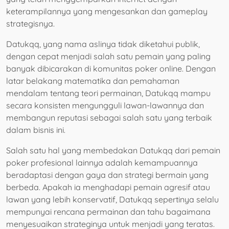
keterampilannya yang mengesankan dan gameplay
strategisnya.
Datukqq, yang nama aslinya tidak diketahui publik,
dengan cepat menjadi salah satu pemain yang paling
banyak dibicarakan di komunitas poker online. Dengan
latar belakang matematika dan pemahaman
mendalam tentang teori permainan, Datukqq mampu
secara konsisten mengungguli lawan-lawannya dan
membangun reputasi sebagai salah satu yang terbaik
dalam bisnis ini.
Salah satu hal yang membedakan Datukqq dari pemain
poker profesional lainnya adalah kemampuannya
beradaptasi dengan gaya dan strategi bermain yang
berbeda. Apakah ia menghadapi pemain agresif atau
lawan yang lebih konservatif, Datukqq sepertinya selalu
mempunyai rencana permainan dan tahu bagaimana
menyesuaikan strateginya untuk menjadi yang teratas.