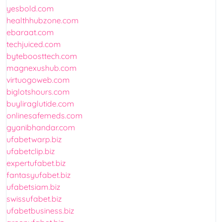
yesbold.com
healthhubzone.com
ebaraat.com
techjuiced.com
byteboosttech.com
magnexushub.com
virtuogoweb.com
biglotshours.com
buyliraglutide.com
onlinesafemeds.com
gyanibhandar.com
ufabetwarp.biz
ufabetclip.biz
expertufabet.biz
fantasyufabet.biz
ufabetsiam.biz
swissufabet.biz
ufabetbusiness.biz