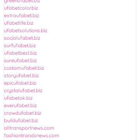
greenufabet.biz
ufabetcolor.biz
extraufabet.biz
ufabetlife.biz
ufabetsolutions.biz
socialufabet.biz
surfufabet.biz
ufabetbest.biz
sureufabet.biz
customufabet.biz
storyufabet.biz
epicufabet.biz
crystalufabet.biz
ufabetok.biz
everufabet.biz
crowdufabet.biz
buildufabet.biz
alltransportnews.com
fashiontrandsnews.com