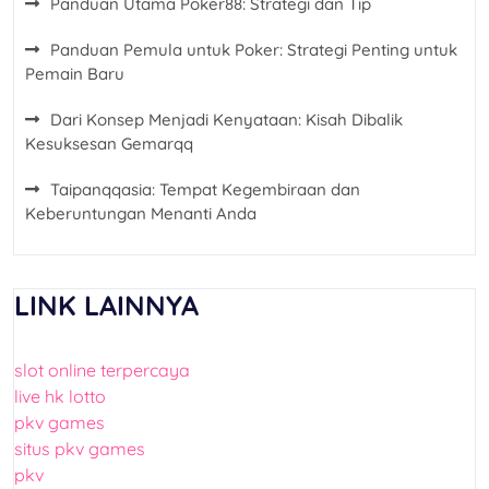
Panduan Utama Poker88: Strategi dan Tip
Panduan Pemula untuk Poker: Strategi Penting untuk
Pemain Baru
Dari Konsep Menjadi Kenyataan: Kisah Dibalik
Kesuksesan Gemarqq
Taipanqqasia: Tempat Kegembiraan dan
Keberuntungan Menanti Anda
LINK LAINNYA
slot online terpercaya
live hk lotto
pkv games
situs pkv games
pkv