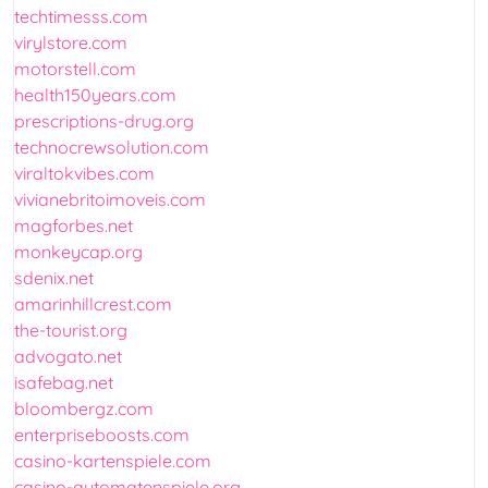
techtimesss.com
virylstore.com
motorstell.com
health150years.com
prescriptions-drug.org
technocrewsolution.com
viraltokvibes.com
vivianebritoimoveis.com
magforbes.net
monkeycap.org
sdenix.net
amarinhillcrest.com
the-tourist.org
advogato.net
isafebag.net
bloombergz.com
enterpriseboosts.com
casino-kartenspiele.com
casino-automatenspiele.org