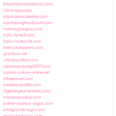
theartistsmarketnola.com
chiranaplus.biz
stackspancakebar.com
namheongfoodcourt.com
milanoglasgow.com
hallu-forte3.com
hallu-motion24.com
therockskippers.com
granfoss.net
allindiacafela.com
alpineskiracing2007.com
casino-vulkan-online.net
pitrepower.com
mediatown360.com
digitaleyestrainclinic.com
missionposible.com
online-casinos-vegas.com
xfinityrouterlogin.com
marketingjacks.com