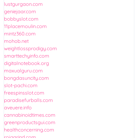
lustgurgaon.com
geniejaar.com
bobbyslot.com
11placemoulin.com
mintz360.com
mohob.net
weightlossprodigy.com
smarttechyinfo.com
digitalnotebook.org
maxualguru.com
bongdasuncity.com
slot-pachi.com
freespinsslot.com
paradisefurballs.com
aveuere.info
cannabinoidtimes.com
greenproductsgui.com
healthconcerning.com
rojgarind.com