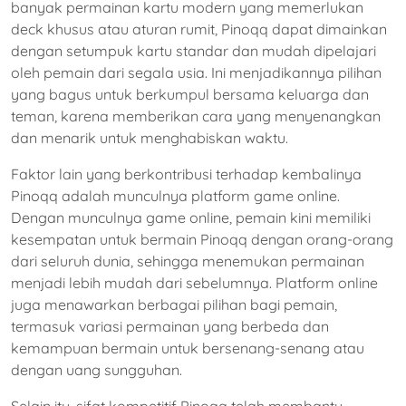
banyak permainan kartu modern yang memerlukan
deck khusus atau aturan rumit, Pinoqq dapat dimainkan
dengan setumpuk kartu standar dan mudah dipelajari
oleh pemain dari segala usia. Ini menjadikannya pilihan
yang bagus untuk berkumpul bersama keluarga dan
teman, karena memberikan cara yang menyenangkan
dan menarik untuk menghabiskan waktu.
Faktor lain yang berkontribusi terhadap kembalinya
Pinoqq adalah munculnya platform game online.
Dengan munculnya game online, pemain kini memiliki
kesempatan untuk bermain Pinoqq dengan orang-orang
dari seluruh dunia, sehingga menemukan permainan
menjadi lebih mudah dari sebelumnya. Platform online
juga menawarkan berbagai pilihan bagi pemain,
termasuk variasi permainan yang berbeda dan
kemampuan bermain untuk bersenang-senang atau
dengan uang sungguhan.