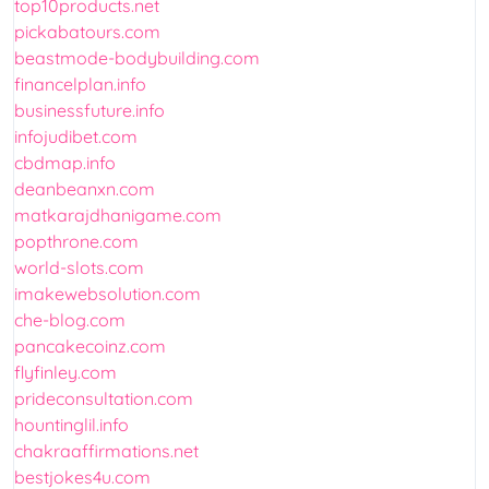
top10products.net
pickabatours.com
beastmode-bodybuilding.com
financelplan.info
businessfuture.info
infojudibet.com
cbdmap.info
deanbeanxn.com
matkarajdhanigame.com
popthrone.com
world-slots.com
imakewebsolution.com
che-blog.com
pancakecoinz.com
flyfinley.com
prideconsultation.com
hountinglil.info
chakraaffirmations.net
bestjokes4u.com