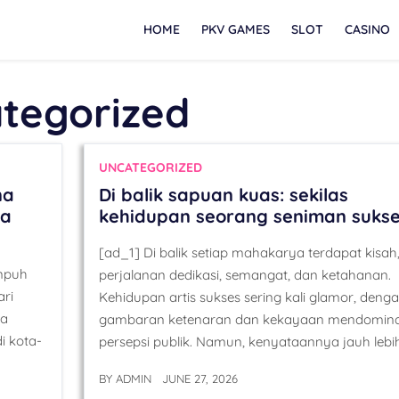
HOME
PKV GAMES
SLOT
CASINO
tegorized
UNCATEGORIZED
na
Di balik sapuan kuas: sekilas
ya
kehidupan seorang seniman suks
[ad_1] Di balik setiap mahakarya terdapat kisah
ampuh
perjalanan dedikasi, semangat, dan ketahanan.
ari
Kehidupan artis sukses sering kali glamor, deng
ga
gambaran ketenaran dan kekayaan mendomina
i kota-
persepsi publik. Namun, kenyataannya jauh lebi
BY
ADMIN
JUNE 27, 2026