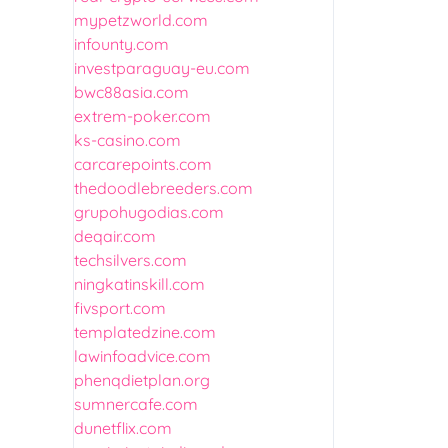
mypetzworld.com
infounty.com
investparaguay-eu.com
bwc88asia.com
extrem-poker.com
ks-casino.com
carcarepoints.com
thedoodlebreeders.com
grupohugodias.com
deqair.com
techsilvers.com
ningkatinskill.com
fivsport.com
templatedzine.com
lawinfoadvice.com
phenqdietplan.org
sumnercafe.com
dunetflix.com