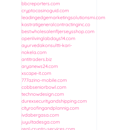
bbcreporters.com
cryptocasinoguid.com
leadingedgemarketingsolutionsmi.com
kastratigeneralcontractinginc.co
bestwholesalenfljerseysshop.com
openlivinglabdays14.com
ayurvedakonsultti-kari-
nokela.com
antitraders.biz
aryanews24.com
xscape-it.com
777azino-mobile.com
cobbseniorbowl.com
technowdesign.com
durexsecurityandshipping.com
cityroofingandplannig.com
ivdabergasa.com
juyultadesga.com
real-crypto-services.com