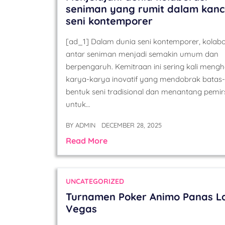
seniman yang rumit dalam kan
seni kontemporer
[ad_1] Dalam dunia seni kontemporer, kolabo
antar seniman menjadi semakin umum dan
berpengaruh. Kemitraan ini sering kali mengh
karya-karya inovatif yang mendobrak batas
bentuk seni tradisional dan menantang pemir
untuk…
BY
ADMIN
DECEMBER 28, 2025
Read More
UNCATEGORIZED
Turnamen Poker Animo Panas L
Vegas