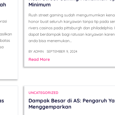
cah
Minimum
Rush street gaming sudah mengumumkan kena
rasi
honor buat seluruh karyawan tanpa tip pada s
rivers casinos pada pittsburgh dan philadelphia. I
asilkan
dapat berdampak bagi ratusan karyawan karen
-batas
anda bisa menemukan…
sa
BY
ADMIN
SEPTEMBER 9, 2024
Read More
UNCATEGORIZED
as
Dampak Besar di AS: Pengaruh Y
Menggemparkan