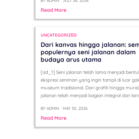
BY
ADMIN
JULY 26, 2026
Read More
UNCATEGORIZED
Dari kanvas hingga jalanan: se
populernya seni jalanan dalam
budaya arus utama
[ad_1] Seni jalanan telah lama menjadi bentu
ekspresi seniman yang ingin tampil di luar gal
museum tradisional. Dari grafiti hingga mural,
jalanan telah menjadi bagian integral dari la
BY
ADMIN
MAY 30, 2026
Read More