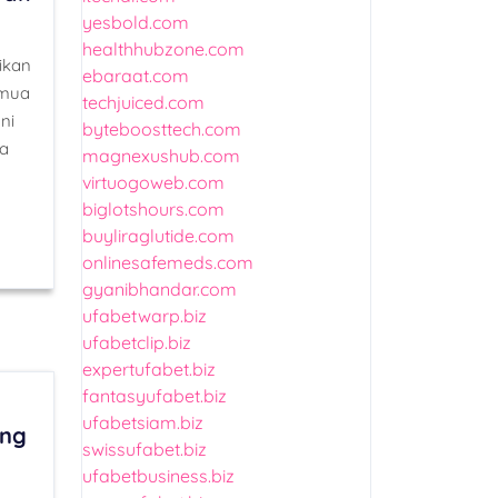
yesbold.com
healthhubzone.com
ikan
ebaraat.com
emua
techjuiced.com
ni
byteboosttech.com
a
magnexushub.com
virtuogoweb.com
biglotshours.com
buyliraglutide.com
onlinesafemeds.com
gyanibhandar.com
ufabetwarp.biz
ufabetclip.biz
expertufabet.biz
fantasyufabet.biz
ufabetsiam.biz
ang
swissufabet.biz
ufabetbusiness.biz