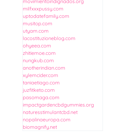
movimientoindignados.org
milfxxxpussy.com
uptodatefamily.com
musitop.com
utyam.com
lacostituzioneblog.com
ohyeea.com
zhitiemoe.com
nungkub.com
anotherindian.com
xylemcider.com
taniaetiago.com
juzfitketo.com
pasomaga.com
impactgardencbdgummies.org
naturesstimulantcbd.net
nopalinaeuropa.com
biomagnify.net