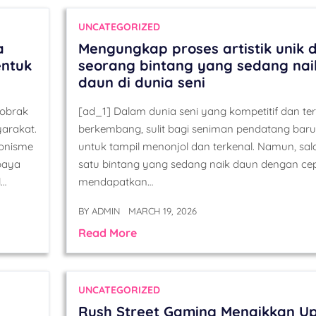
UNCATEGORIZED
a
Mengungkap proses artistik unik d
ntuk
seorang bintang yang sedang nai
daun di dunia seni
dobrak
[ad_1] Dalam dunia seni yang kompetitif dan te
arakat.
berkembang, sulit bagi seniman pendatang baru
ionisme
untuk tampil menonjol dan terkenal. Namun, sal
paya
satu bintang yang sedang naik daun dengan ce
l…
mendapatkan…
BY
ADMIN
MARCH 19, 2026
Read More
UNCATEGORIZED
Rush Street Gaming Menaikkan U