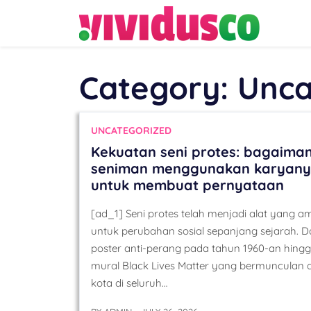
Skip
to
content
Category:
Unca
UNCATEGORIZED
Kekuatan seni protes: bagaima
seniman menggunakan karyan
untuk membuat pernyataan
[ad_1] Seni protes telah menjadi alat yang 
untuk perubahan sosial sepanjang sejarah. D
poster anti-perang pada tahun 1960-an hing
mural Black Lives Matter yang bermunculan d
kota di seluruh…