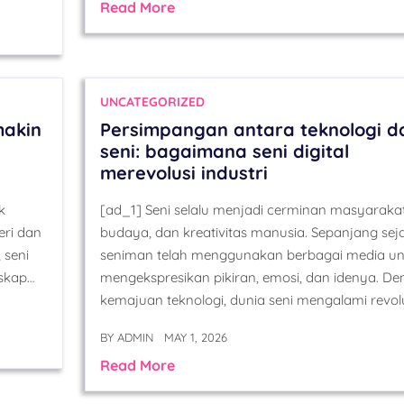
Read More
UNCATEGORIZED
makin
Persimpangan antara teknologi d
seni: bagaimana seni digital
merevolusi industri
k
[ad_1] Seni selalu menjadi cerminan masyarakat
eri dan
budaya, dan kreativitas manusia. Sepanjang sej
 seni
seniman telah menggunakan berbagai media un
nskap…
mengekspresikan pikiran, emosi, dan idenya. D
kemajuan teknologi, dunia seni mengalami revolu
BY
ADMIN
MAY 1, 2026
Read More