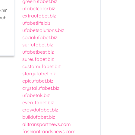
greenufabet.biz
ufabetcolor.biz
khir
extraufabet.biz
auh
ufabetlife.biz
ufabetsolutions.biz
socialufabet.biz
surfufabet.biz
ufabetbest.biz
sureufabet.biz
customufabet.biz
storyufabet.biz
epicufabet.biz
crystalufabet.biz
ufabetok.biz
everufabet.biz
crowdufabet.biz
buildufabet.biz
alltransportnews.com
fashiontrandsnews.com